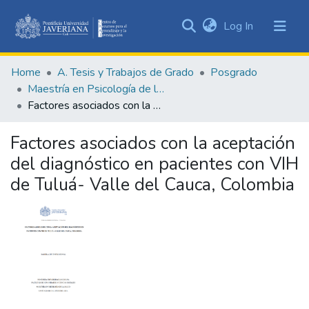
(current)
Log In
Communities
&
Home
A. Tesis y Trabajos de Grado
Posgrado
Collections
Maestría en Psicología de la Salud
All of DSpace
Factores asociados con la aceptación del diagnóstico en pacientes con VIH de Tuluá- Valle del Cauca, Colombia
Statistics
Factores asociados con la aceptación
del diagnóstico en pacientes con VIH
de Tuluá- Valle del Cauca, Colombia