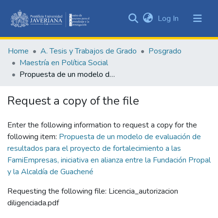
(current)
Log In
Communities
&
Home
A. Tesis y Trabajos de Grado
Posgrado
Collections
Maestría en Política Social
All of DSpace
Propuesta de un modelo de evaluación de resultados para el proyecto de fortalecimiento a las FamiEmpresas, iniciativa en alianza entre la Fundación Propal y la Alcaldía de Guachené
Statistics
Request a copy of the file
Enter the following information to request a copy for the
following item:
Propuesta de un modelo de evaluación de
resultados para el proyecto de fortalecimiento a las
FamiEmpresas, iniciativa en alianza entre la Fundación Propal
y la Alcaldía de Guachené
Requesting the following file: Licencia_autorizacion
diligenciada.pdf