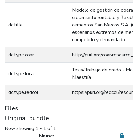
Modelo de gestión de operació
crecimiento rentable y flexible
dc.title
cementos San Marcos S.A. (CS
escenarios extremos de merca
competido y demandado
dc.type.coar
http://purl.org/coar/resource_t
Tesis/Trabajo de grado - Monog
dc.type.local
Maestría
dc.type.redcol
https://purl.org/redcol/resour
Files
Original bundle
Now showing
1 - 1 of 1
Name: