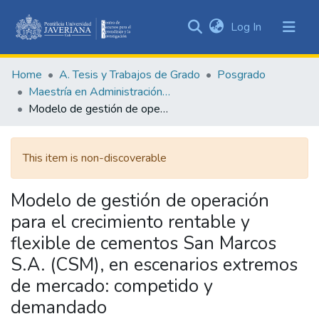
(current)
Log In
Communities
&
Home
A. Tesis y Trabajos de Grado
Posgrado
Collections
Maestría en Administración de Empresas
All of DSpace
Modelo de gestión de operación para el crecimiento rentable y flexible de cementos San Marcos S.A. (CSM), en escenarios extremos de mercado: competido y demandado
Statistics
This item is non-discoverable
Modelo de gestión de operación
para el crecimiento rentable y
flexible de cementos San Marcos
S.A. (CSM), en escenarios extremos
de mercado: competido y
demandado