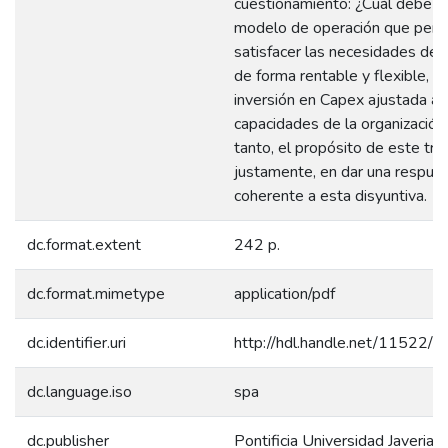
cuestionamiento: ¿Cuál debe se
modelo de operación que perm
satisfacer las necesidades de 
de forma rentable y flexible, c
inversión en Capex ajustada a 
capacidades de la organización
tanto, el propósito de este tra
justamente, en dar una respue
coherente a esta disyuntiva.
dc.format.extent
242 p.
dc.format.mimetype
application/pdf
dc.identifier.uri
http://hdl.handle.net/11522/
dc.language.iso
spa
dc.publisher
Pontificia Universidad Javeriana