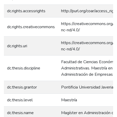
dc.rights.accessrights
http://purl.org/coar/access_rig
https://creativecommons.org/l
dc.rights.creativecommons
nc-nd/4.0/
https://creativecommons.org/l
dc.rights.uri
nc-nd/4.0/
Facultad de Ciencias Económic
dc.thesis.discipline
Administrativas. Maestría en
Administración de Empresas 
dc.thesis.grantor
Pontificia Universidad Javeriana
dc.thesis.level
Maestría
dc.thesis.name
Magíster en Administración d