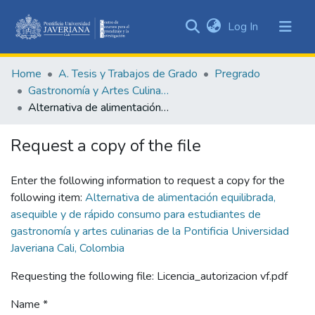
(current)
Log In
Communities
&
Home
A. Tesis y Trabajos de Grado
Pregrado
Collections
Gastronomía y Artes Culinarias
All of DSpace
Alternativa de alimentación equilibrada, asequible y de rápido consumo para estudiantes de gastronomía y artes culinarias de la Pontificia Universidad Javeriana Cali, Colombia
Statistics
Request a copy of the file
Enter the following information to request a copy for the
following item:
Alternativa de alimentación equilibrada,
asequible y de rápido consumo para estudiantes de
gastronomía y artes culinarias de la Pontificia Universidad
Javeriana Cali, Colombia
Requesting the following file: Licencia_autorizacion vf.pdf
Name *