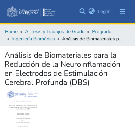
(current)
Log In
Communities
&
Home
A. Tesis y Trabajos de Grado
Pregrado
Collections
Ingeniería Biomédica
Análisis de Biomateriales para la Reducción de la Neuroinflamación en Electrodos de Estimulación Cerebral Profunda (DBS)
All of DSpace
Análisis de Biomateriales para la
Statistics
Reducción de la Neuroinflamación
en Electrodos de Estimulación
Cerebral Profunda (DBS)