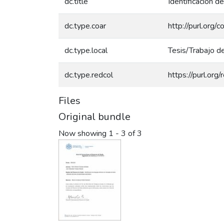
dc.title
Identificación d
dc.type.coar
http://purl.org/
dc.type.local
Tesis/Trabajo d
dc.type.redcol
https://purl.org
Files
Original bundle
Now showing
1 - 3 of 3