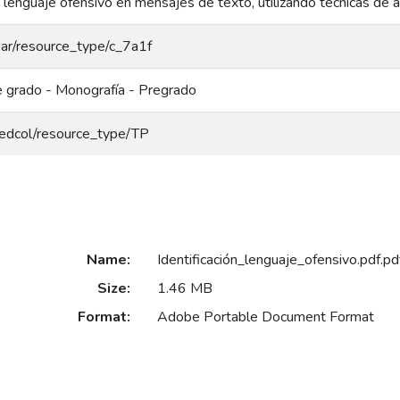
e lenguaje ofensivo en mensajes de texto, utilizando técnicas de 
coar/resource_type/c_7a1f
e grado - Monografía - Pregrado
/redcol/resource_type/TP
Name:
Identificación_lenguaje_ofensivo.pdf.pd
Size:
1.46 MB
Format:
Adobe Portable Document Format