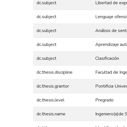
dc.subject
Libertad de exp
dc.subject
Lenguaje ofens
dc.subject
Análisis de sen
dc.subject
Aprendizaje aut
dc.subject
Clasificación
dc.thesis.discipline
Facultad de Inge
dc.thesis.grantor
Pontificia Unive
dc.thesis.level
Pregrado
dc.thesis.name
Ingeniero(a)de 