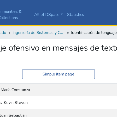
mmunities &
All of DSpace
Statistics
ollections
ado
Ingeniería de Sistemas y Computación
aje ofensivo en mensajes de texto
Simple item page
 María Constanza
, Kevin Steven
 Juan Sebastián