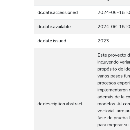
dc.date.accessioned
2024-06-18T0
dc.date.available
2024-06-18T0
dc.date.issued
2023
Este proyecto d
incluyendo vari
propósito de ide
varios pasos fu
procesos experim
implementaron m
además de la co
dc.description.abstract
modelos. Al con
vectorial, arro
fase de prueba 
para mejorar su 