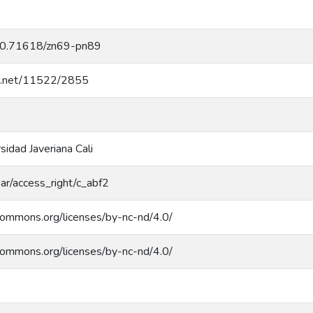
g/10.71618/zn69-pn89
dle.net/11522/2855
rsidad Javeriana Cali
coar/access_right/c_abf2
ecommons.org/licenses/by-nc-nd/4.0/
ecommons.org/licenses/by-nc-nd/4.0/