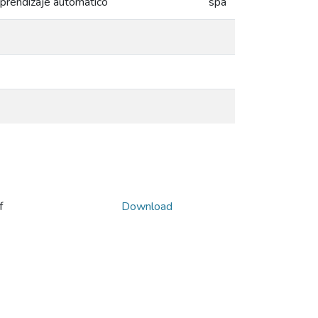
aprendizaje automático
spa
f
Download