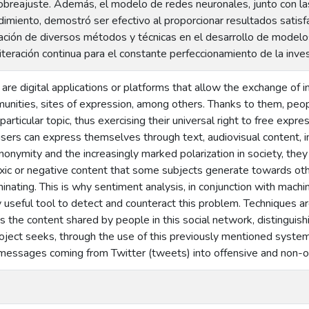
breajuste. Además, el modelo de redes neuronales, junto con l
dimiento, demostró ser efectivo al proporcionar resultados satisf
oración de diversos métodos y técnicas en el desarrollo de modelos
 iteración continua para el constante perfeccionamiento de la inves
are digital applications or platforms that allow the exchange of 
munities, sites of expression, among others. Thanks to them, peo
 particular topic, thus exercising their universal right to free exp
users can express themselves through text, audiovisual content,
anonymity and the increasingly marked polarization in society, they
ic or negative content that some subjects generate towards other
iminating. This is why sentiment analysis, in conjunction with machi
 useful tool to detect and counteract this problem. Techniques a
as the content shared by people in this social network, distinguis
project seeks, through the use of this previously mentioned syst
 messages coming from Twitter (tweets) into offensive and non-of