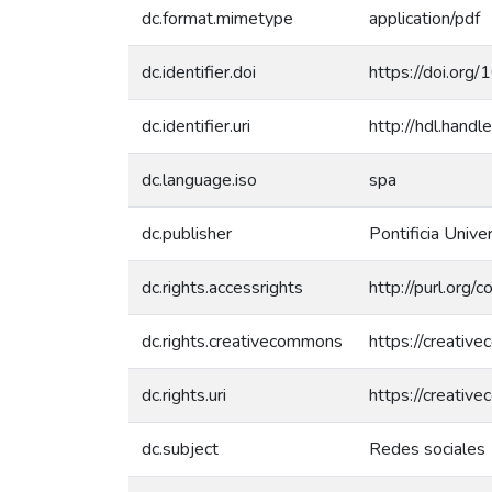
dc.format.mimetype
application/pdf
dc.identifier.doi
https://doi.or
dc.identifier.uri
http://hdl.han
dc.language.iso
spa
dc.publisher
Pontificia Unive
dc.rights.accessrights
http://purl.org/
dc.rights.creativecommons
https://creativ
dc.rights.uri
https://creativ
dc.subject
Redes sociales