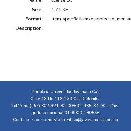
Name:
license.txt
Size:
1.71 KB
Format:
Item-specific license agreed to upon s
Description:
Pontificia Universidad Javeriana Cali
Calle 18 No 118-250 Cali, Colombia
Teléfono:(+57) 602-321-82-00/602-485-64-00 - Línea
gratuita nacional 01-8000-180556
Contacto repositorio Vitela:
vitela@javerianacali.edu.co