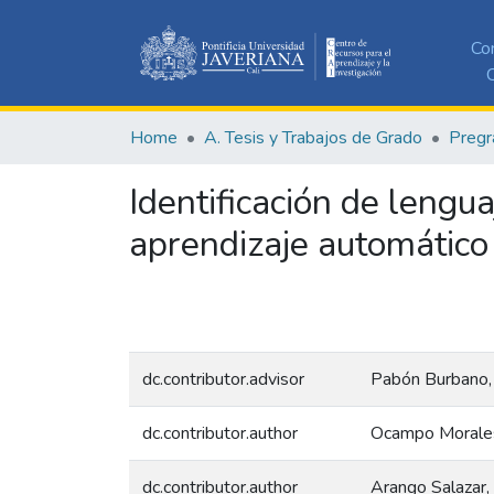
Co
C
Home
A. Tesis y Trabajos de Grado
Pregr
Identificación de lengu
aprendizaje automático
dc.contributor.advisor
Pabón Burbano,
dc.contributor.author
Ocampo Morales
dc.contributor.author
Arango Salazar,