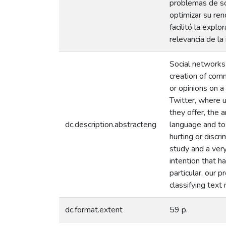
problemas de so
optimizar su ren
facilitó la expl
relevancia de la
Social networks 
creation of com
or opinions on a
Twitter, where 
they offer, the 
dc.description.abstracteng
language and tox
hurting or discr
study and a very
intention that h
particular, our 
classifying text
dc.format.extent
59 p.