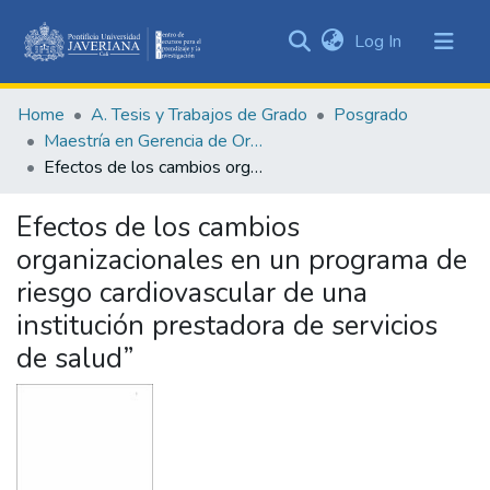
(current)
Log In
Communities
&
Home
A. Tesis y Trabajos de Grado
Posgrado
Collections
Maestría en Gerencia de Organizaciones de Salud
All of DSpace
Efectos de los cambios organizacionales en un programa de riesgo cardiovascular de una institución prestadora de servicios de salud”
Statistics
Efectos de los cambios
organizacionales en un programa de
riesgo cardiovascular de una
institución prestadora de servicios
de salud”