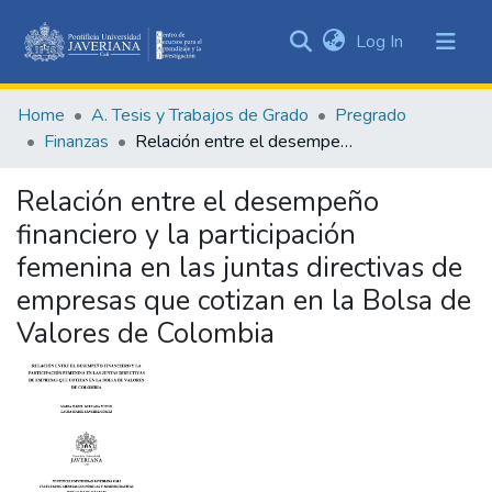
(current)
Log In
Communities
&
Home
A. Tesis y Trabajos de Grado
Pregrado
Collections
Finanzas
Relación entre el desempeño financiero y la participación femenina en las juntas directivas de empresas que cotizan en la Bolsa de Valores de Colombia
All of DSpace
Relación entre el desempeño
Statistics
financiero y la participación
femenina en las juntas directivas de
empresas que cotizan en la Bolsa de
Valores de Colombia