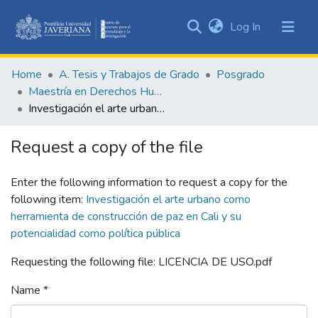
(current)
Log In
Communities
&
Home
A. Tesis y Trabajos de Grado
Posgrado
Collections
Maestría en Derechos Humanos y Cultura de Paz
All of DSpace
Investigación el arte urbano como herramienta de construcción de paz en Cali y su potencialidad como política pública
Statistics
Request a copy of the file
Enter the following information to request a copy for the
following item:
Investigación el arte urbano como
herramienta de construcción de paz en Cali y su
potencialidad como política pública
Requesting the following file: LICENCIA DE USO.pdf
Name *