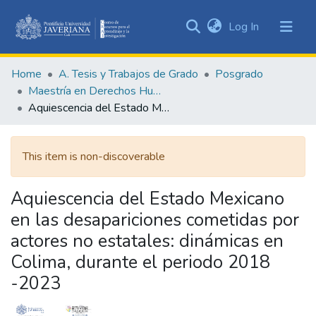
(current)
Log In
Communities
&
Home
A. Tesis y Trabajos de Grado
Posgrado
Collections
Maestría en Derechos Humanos y Cultura de Paz
All of DSpace
Aquiescencia del Estado Mexicano en las desapariciones cometidas por actores no estatales: dinámicas en Colima, durante el periodo 2018 -2023
Statistics
This item is non-discoverable
Aquiescencia del Estado Mexicano
en las desapariciones cometidas por
actores no estatales: dinámicas en
Colima, durante el periodo 2018
-2023