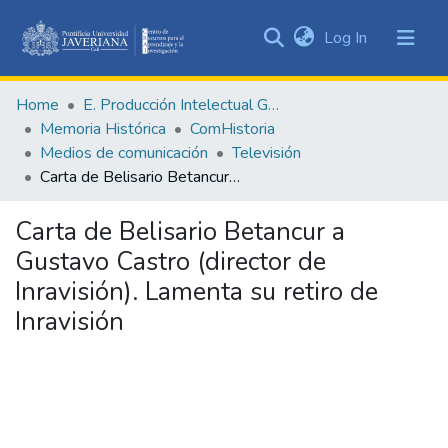
(current)
Log In
Communities
&
Home
E. Producción Intelectual General
Collections
Memoria Histórica
ComHistoria
All of DSpace
Medios de comunicación
Televisión
Carta de Belisario Betancur a Gustavo Castro (director de Inravisión). Lamenta su retiro de Inravisión
Statistics
Carta de Belisario Betancur a
Gustavo Castro (director de
Inravisión). Lamenta su retiro de
Inravisión