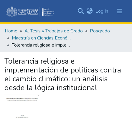
(current)
Log In
Communities
&
Home
A. Tesis y Trabajos de Grado
Posgrado
Collections
Maestría en Ciencias Económicas y de Gestión
All of DSpace
Tolerancia religiosa e implementación de políticas contra el cambio climático: un análisis desde la lógica institucional
Statistics
Tolerancia religiosa e
implementación de políticas contra
el cambio climático: un análisis
desde la lógica institucional