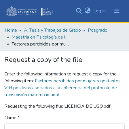
(current)
Log In
Communities
&
Home
A. Tesis y Trabajos de Grado
Posgrado
Collections
Maestría en Psicología de la Salud
All of DSpace
Factores percibidos por mujeres gestantes VIH positivas asociados a la adherencia del protocolo de transmisión materno infantil
Statistics
Request a copy of the file
Enter the following information to request a copy for the
following item:
Factores percibidos por mujeres gestantes
VIH positivas asociados a la adherencia del protocolo de
transmisión materno infantil
Requesting the following file: LICENCIA DE USO.pdf
Name *