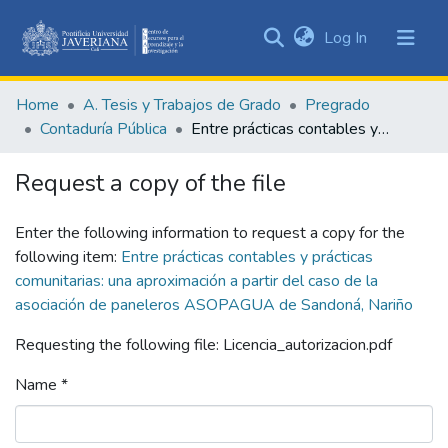
(current)
Log In
Communities
&
Home
A. Tesis y Trabajos de Grado
Pregrado
Collections
Contaduría Pública
Entre prácticas contables y prácticas comunitarias: una aproximación a partir del caso de la asociación de paneleros ASOPAGUA de Sandoná, Nariño
All of DSpace
Request a copy of the file
Statistics
Enter the following information to request a copy for the
following item:
Entre prácticas contables y prácticas
comunitarias: una aproximación a partir del caso de la
asociación de paneleros ASOPAGUA de Sandoná, Nariño
Requesting the following file: Licencia_autorizacion.pdf
Name *