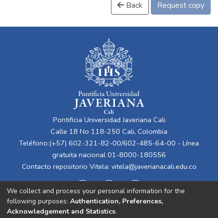
Back
Request copy
Pontificia Universidad Javeriana Cali
Calle 18 No 118-250 Cali, Colombia
Teléfono:(+57) 602-321-82-00/602-485-64-00 - Línea
gratuita nacional 01-8000-180556
Contacto repositorio Vitela:
vitela@javerianacali.edu.co
We collect and process your personal information for the
following purposes:
Authentication, Preferences,
Acknowledgement and Statistics
.