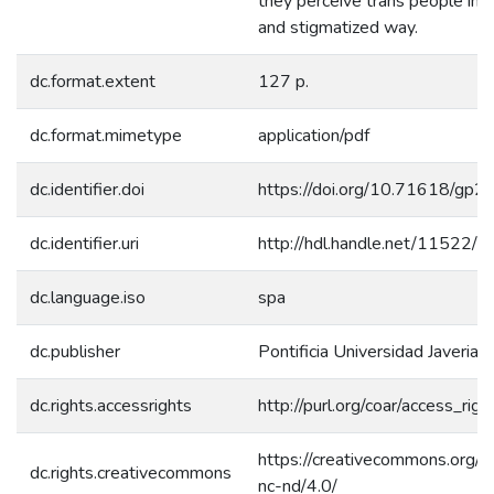
they perceive trans people in 
and stigmatized way.
dc.format.extent
127 p.
dc.format.mimetype
application/pdf
dc.identifier.doi
https://doi.org/10.71618/gp
dc.identifier.uri
http://hdl.handle.net/11522/
dc.language.iso
spa
dc.publisher
Pontificia Universidad Javeriana
dc.rights.accessrights
http://purl.org/coar/access_rig
https://creativecommons.org/l
dc.rights.creativecommons
nc-nd/4.0/