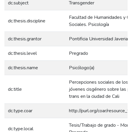
dc.subject
Transgender
Facultad de Humanidades y Ci
dc.thesis.discipline
Sociales. Psicología
dc.thesis.grantor
Pontificia Universidad Javeriana
dc.thesis.level
Pregrado
dc.thesis.name
Psicólogo(a)
Percepciones sociales de los
dc.title
jóvenes cisgénero sobre las p
trans en la ciudad de Cali
dc.type.coar
http://purl.org/coar/resource_t
Tesis/Trabajo de grado - Monog
dc.type.local