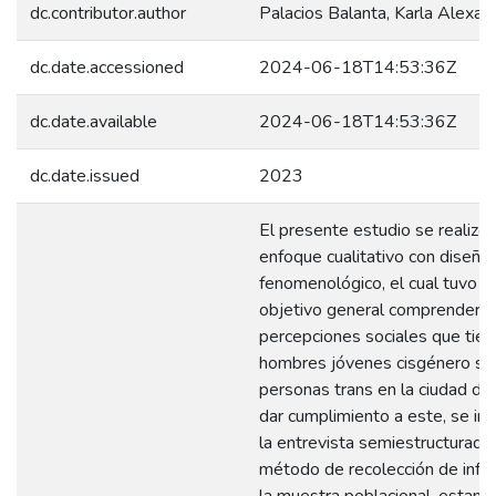
dc.contributor.author
Palacios Balanta, Karla Alexan
dc.date.accessioned
2024-06-18T14:53:36Z
dc.date.available
2024-06-18T14:53:36Z
dc.date.issued
2023
El presente estudio se realizó
enfoque cualitativo con diseño
fenomenológico, el cual tuvo 
objetivo general comprender l
percepciones sociales que tien
hombres jóvenes cisgénero so
personas trans en la ciudad de 
dar cumplimiento a este, se i
la entrevista semiestructurad
método de recolección de info
la muestra poblacional, estand