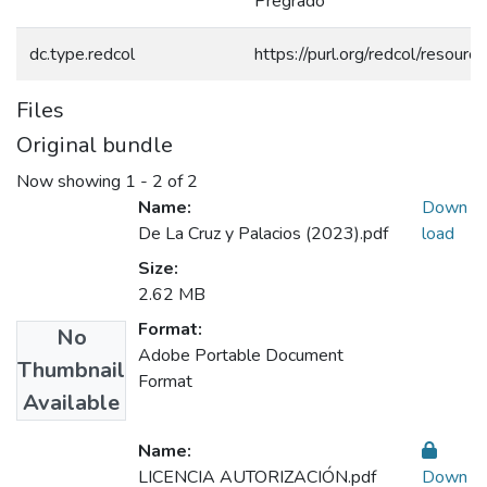
Pregrado
dc.type.redcol
https://purl.org/redcol/resour
Files
Original bundle
Now showing
1 - 2 of 2
Name:
Down
De La Cruz y Palacios (2023).pdf
load
Size:
2.62 MB
Format:
No
Adobe Portable Document
Thumbnail
Format
Available
Name:
LICENCIA AUTORIZACIÓN.pdf
Down