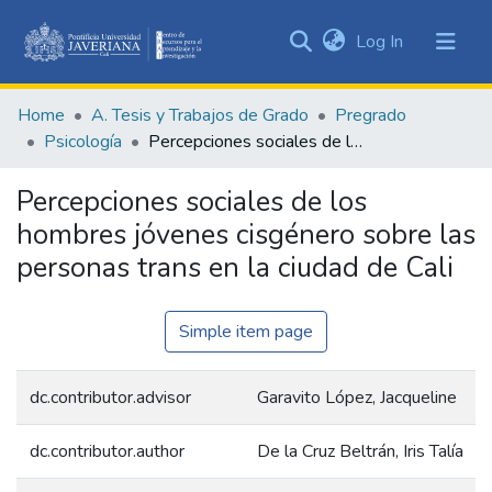
(current)
Log In
Communities
&
Home
A. Tesis y Trabajos de Grado
Pregrado
Collections
Psicología
Percepciones sociales de los hombres jóvenes cisgénero sobre las personas trans en la ciudad de Cali
All of DSpace
Percepciones sociales de los
Statistics
hombres jóvenes cisgénero sobre las
personas trans en la ciudad de Cali
Simple item page
dc.contributor.advisor
Garavito López, Jacqueline
dc.contributor.author
De la Cruz Beltrán, Iris Talía