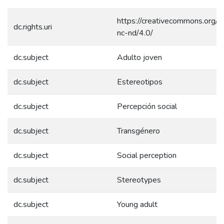
https://creativecommons.org/l
dc.rights.uri
nc-nd/4.0/
dc.subject
Adulto joven
dc.subject
Estereotipos
dc.subject
Percepción social
dc.subject
Transgénero
dc.subject
Social perception
dc.subject
Stereotypes
dc.subject
Young adult