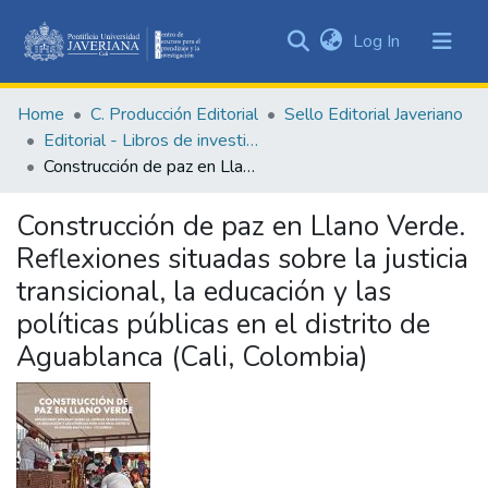
(current)
Log In
Communities
&
Home
C. Producción Editorial
Sello Editorial Javeriano
Collections
Editorial - Libros de investigación
All of DSpace
Construcción de paz en Llano Verde. Reflexiones situadas sobre la justicia transicional, la educación y las políticas públicas en el distrito de Aguablanca (Cali, Colombia)
Statistics
Construcción de paz en Llano Verde.
Reflexiones situadas sobre la justicia
transicional, la educación y las
políticas públicas en el distrito de
Aguablanca (Cali, Colombia)