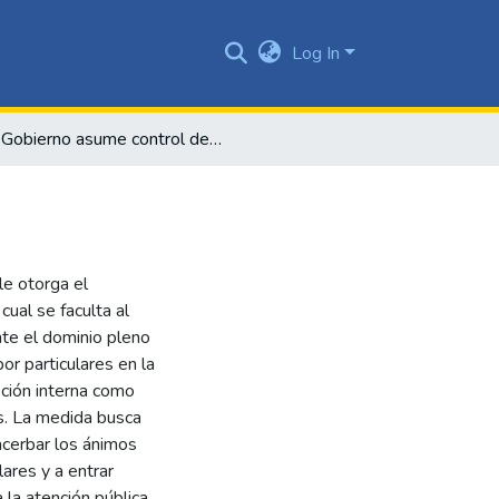
Log In
Gobierno asume control de la radio
le otorga el
ual se faculta al
nte el dominio pleno
or particulares en la
ción interna como
ís. La medida busca
acerbar los ánimos
lares y a entrar
la atención pública.