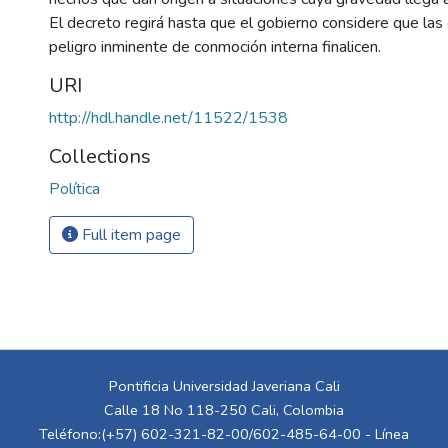
El decreto regirá hasta que el gobierno considere que las 
peligro inminente de conmoción interna finalicen.
URI
http://hdl.handle.net/11522/1538
Collections
Política
Full item page
Pontificia Universidad Javeriana Cali
Calle 18 No 118-250 Cali, Colombia
Teléfono:(+57) 602-321-82-00/602-485-64-00 - Línea