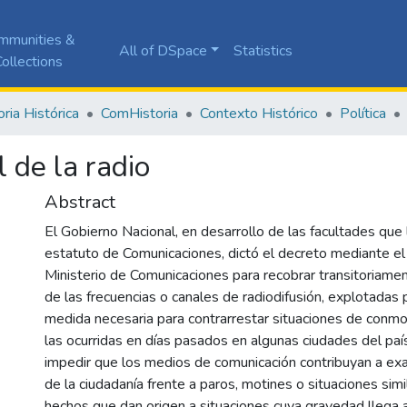
mmunities &
All of DSpace
Statistics
ollections
ia Histórica
ComHistoria
Contexto Histórico
Política
 de la radio
Abstract
El Gobierno Nacional, en desarrollo de las facultades que 
estatuto de Comunicaciones, dictó el decreto mediante el c
Ministerio de Comunicaciones para recobrar transitoriame
de las frecuencias o canales de radiodifusión, explotadas p
medida necesaria para contrarrestar situaciones de conmo
las ocurridas en días pasados en algunas ciudades del pa
impedir que los medios de comunicación contribuyan a ex
de la ciudadanía frente a paros, motines o situaciones simi
hechos que dan origen a situaciones cuya gravedad llega a 