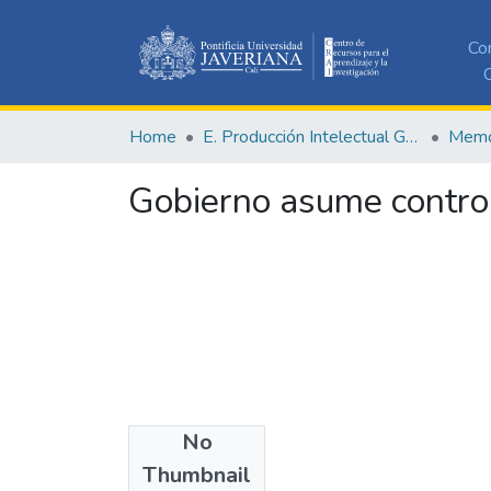
Co
C
Home
E. Producción Intelectual General
Memor
Gobierno asume control
No
Date
Thumbnail
2017