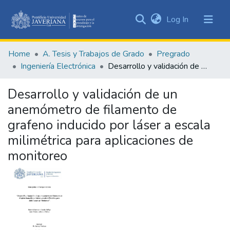
(current)
Log In
Communities
&
Home
A. Tesis y Trabajos de Grado
Pregrado
Collections
Ingeniería Electrónica
Desarrollo y validación de un anemómetro de filamento de grafeno inducido por láser a escala milimétrica para aplicaciones de monitoreo
All of DSpace
Desarrollo y validación de un
Statistics
anemómetro de filamento de
grafeno inducido por láser a escala
milimétrica para aplicaciones de
monitoreo