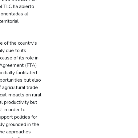
l TLC ha abierto
 orientadas al
rritorial.
e of the country's
y due to its
ause of its role in
de Agreement (FTA)
tially facilitated
portunities but also
 agricultural trade
ial impacts on rural
ral productivity but
, in order to
pport policies for
lly grounded in the
 the approaches