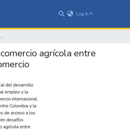
Log In
 potencial incidencia social del comercio agrícola entre la Unión Europea y Colombia con el Tratado de Libre Comercio
l comercio agrícola entre
omercio
al del desarrollo
 al empleo y la
ercio internacional.
ntre Colombia y la
es de acceso a los
ién desafíos
o agrícola entre