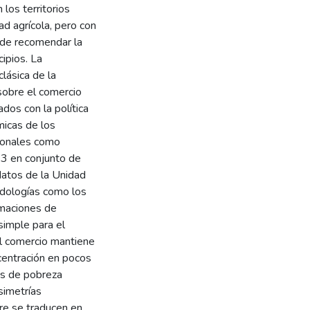
 los territorios
ad agrícola, pero con
n de recomendar la
cipios. La
lásica de la
sobre el comercio
ados con la política
micas de los
cionales como
23 en conjunto de
datos de la Unidad
odologías como los
imaciones de
simple para el
el comercio mantiene
centración en pocos
es de pobreza
simetrías
pre se traducen en