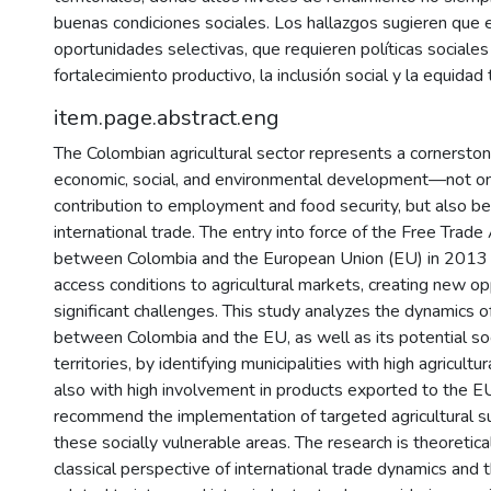
buenas condiciones sociales. Los hallazgos sugieren que e
oportunidades selectivas, que requieren políticas sociales
fortalecimiento productivo, la inclusión social y la equidad te
item.page.abstract.eng
The Colombian agricultural sector represents a cornerston
economic, social, and environmental development—not onl
contribution to employment and food security, but also bec
international trade. The entry into force of the Free Tra
between Colombia and the European Union (EU) in 2013 ini
access conditions to agricultural markets, creating new op
significant challenges. This study analyzes the dynamics of
between Colombia and the EU, as well as its potential soc
territories, by identifying municipalities with high agricultu
also with high involvement in products exported to the EU
recommend the implementation of targeted agricultural su
these socially vulnerable areas. The research is theoretica
classical perspective of international trade dynamics and