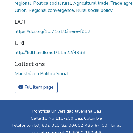
regional
,
Política social rural
,
Agricultural trade
,
Trade agr
Union
,
Regional convergence
,
Rural social policy
DOI
https://doi.org/10.71618/mere-f852
URI
http://hdl.handle.net/11522/4938
Collections
Maestría en Política Social
Full item page
Pontificia Universidad Javeriana Cali
Calle 18 No 118-250 Cali, Colombia
Teléfono:(+57) 602-321-82-00/602-485-64-00 - Línea
gratuita nacional 01-8000-180556