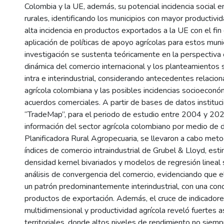
Colombia y la UE, además, su potencial incidencia social en
rurales, identificando los municipios con mayor productivid
alta incidencia en productos exportados a la UE con el fi
aplicación de políticas de apoyo agrícolas para estos muni
investigación se sustenta teóricamente en la perspectiva c
dinámica del comercio internacional y los planteamientos 
intra e interindustrial, considerando antecedentes relacion
agrícola colombiana y las posibles incidencias socioeconó
acuerdos comerciales. A partir de bases de datos institu
“TradeMap”, para el periodo de estudio entre 2004 y 20
información del sector agrícola colombiano por medio de 
Planificadora Rural Agropecuaria, se llevaron a cabo met
índices de comercio intraindustrial de Grubel & Lloyd, est
densidad kernel bivariados y modelos de regresión lineal 
análisis de convergencia del comercio, evidenciando que 
un patrón predominantemente interindustrial, con una con
productos de exportación. Además, el cruce de indicador
multidimensional y productividad agrícola reveló fuertes a
territoriales, donde altos niveles de rendimiento no siem