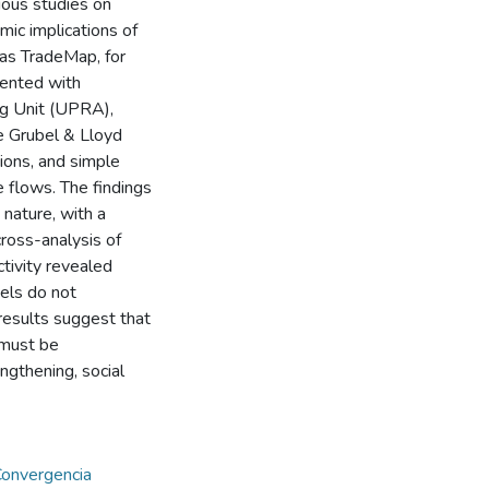
vious studies on
mic implications of
 as TradeMap, for
ented with
ing Unit (UPRA),
e Grubel & Lloyd
tions, and simple
e flows. The findings
 nature, with a
cross-analysis of
ctivity revealed
vels do not
 results suggest that
 must be
ngthening, social
onvergencia