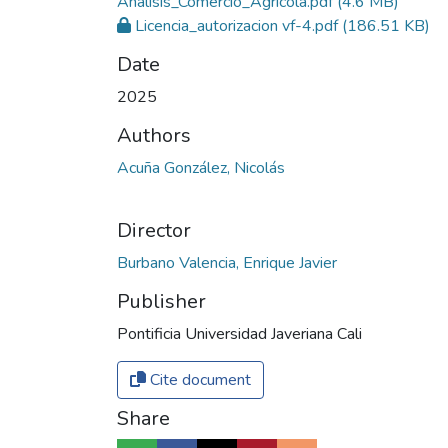
Analísis_Comercio_Agrícola.pdf
(4.6 MB)
Licencia_autorizacion vf-4.pdf
(186.51 KB)
Date
2025
Authors
Acuña González, Nicolás
Director
Burbano Valencia, Enrique Javier
Publisher
Pontificia Universidad Javeriana Cali
Cite document
Share