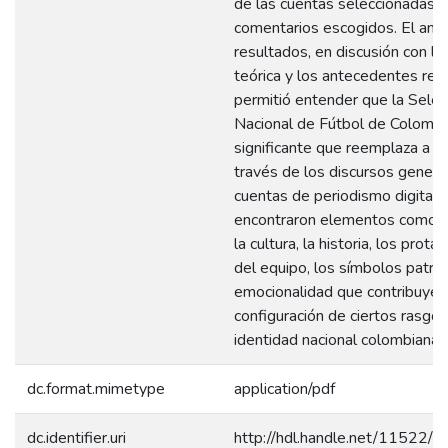
de las cuentas seleccionadas y
comentarios escogidos. El análi
resultados, en discusión con la
teórica y los antecedentes re
permitió entender que la Selec
Nacional de Fútbol de Colombi
significante que reemplaza a la 
través de los discursos gener
cuentas de periodismo digital, 
encontraron elementos como el
la cultura, la historia, los prota
del equipo, los símbolos patrio
emocionalidad que contribuyen 
configuración de ciertos rasgos
identidad nacional colombiana.
dc.format.mimetype
application/pdf
dc.identifier.uri
http://hdl.handle.net/11522/