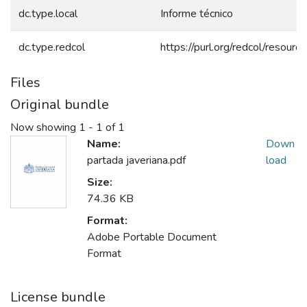
dc.type.local
Informe técnico
dc.type.redcol
https://purl.org/redcol/resour
Files
Original bundle
Now showing
1 - 1 of 1
Name:
Down
partada javeriana.pdf
load
Size:
74.36 KB
Format:
Adobe Portable Document
Format
License bundle