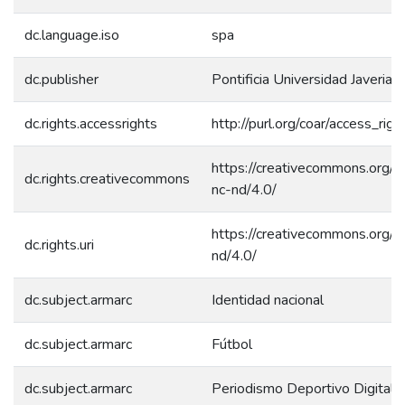
dc.language.iso
spa
dc.publisher
Pontificia Universidad Javeriana
dc.rights.accessrights
http://purl.org/coar/access_rig
https://creativecommons.org/l
dc.rights.creativecommons
nc-nd/4.0/
https://creativecommons.org/l
dc.rights.uri
nd/4.0/
dc.subject.armarc
Identidad nacional
dc.subject.armarc
Fútbol
dc.subject.armarc
Periodismo Deportivo Digital