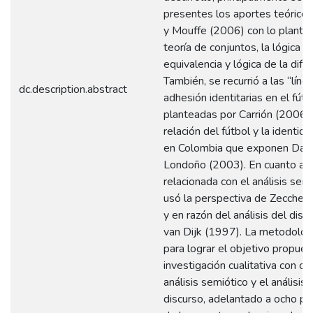
presentes los aportes teóricos
y Mouffe (2006) con lo plante
teoría de conjuntos, la lógica d
equivalencia y lógica de la difer
También, se recurrió a las “líne
dc.description.abstract
adhesión identitarias en el fútb
planteadas por Carrión (2006) 
relación del fútbol y la identid
en Colombia que exponen Dávi
Londoño (2003). En cuanto a la
relacionada con el análisis semi
usó la perspectiva de Zecchet
y en razón del análisis del discu
van Dijk (1997). La metodologí
para lograr el objetivo propues
investigación cualitativa con ce
análisis semiótico y el análisis 
discurso, adelantado a ocho pu