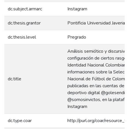
dc.subject.armarc
Instagram
dc.thesis.grantor
Pontificia Universidad Javeriana
dc.thesis.level
Pregrado
Análisis semiótico y discursivo 
configuración de ciertos rasgos
Identidad Nacional Colombiana
informaciones sobre la Selecci
dc.title
Nacional de Fútbol de Colombi
publicadas en las cuentas de 
deportivo digital @golesendir 
@somosinvictos, en la platafo
Instagram
dc.type.coar
http://purl.org/coar/resource_