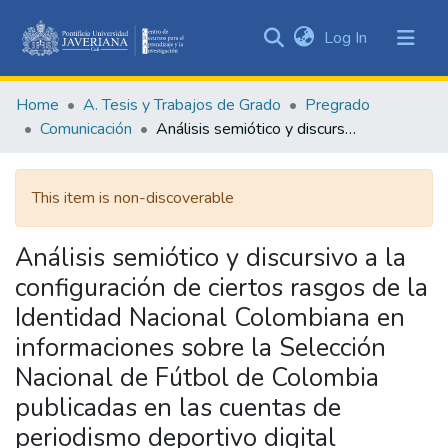
(current)
Log In
Communities
&
Home
A. Tesis y Trabajos de Grado
Pregrado
Collections
Comunicación
Análisis semiótico y discursivo a la configuración de ciertos rasgos de la Identidad Nacional Colombiana en informaciones sobre la Selección Nacional de Fútbol de Colombia publicadas en las cuentas de periodismo deportivo digital @golesendir y @somosinvictos, en la plataforma Instagram
All of DSpace
This item is non-discoverable
Statistics
Análisis semiótico y discursivo a la
configuración de ciertos rasgos de la
Identidad Nacional Colombiana en
informaciones sobre la Selección
Nacional de Fútbol de Colombia
publicadas en las cuentas de
periodismo deportivo digital