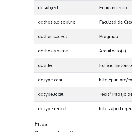
dc.subject
Equipamiento
dc.thesis.discipline
Facultad de Crea
dc.thesis.level
Pregrado
dc.thesis.name
Arquitecto(a)
dc.title
Edificio históri
dc.type.coar
http://purl.org/
dc.type.local
Tesis/Trabajo d
dc.type.redcol
https://purl.org
Files