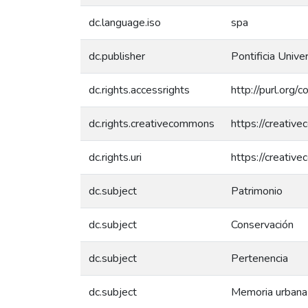
dc.language.iso
spa
dc.publisher
Pontificia Unive
dc.rights.accessrights
http://purl.org/
dc.rights.creativecommons
https://creativ
dc.rights.uri
https://creativ
dc.subject
Patrimonio
dc.subject
Conservación
dc.subject
Pertenencia
dc.subject
Memoria urbana