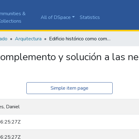
mmunities &
All of DSpace
Statistics
ollections
ado
Arquitectura
Edificio histórico como complemento y solución a las necesidades de uso en el centro de Cali
 complemento y solución a las n
Simple item page
s, Daniel
6:25:27Z
6:25:27Z