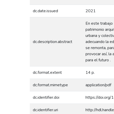
dc.date.issued
2021
En este trabajo 
patrimonio arqu
urbana y colecti
dc.description.abstract
adecuando la edi
se remonta, para
provocar así, la
para el futuro .
dc.format.extent
14 p.
dc.format.mimetype
application/pdf
dc.identifier.doi
https://doi.or
dc.identifier.uri
http://hdl.han