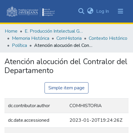
(current)
Log In
Communities
&
Home
E. Producción Intelectual General
Collections
Memoria Histórica
ComHistoria
Contexto Histórico
All of DSpace
Política
Atención alocución del Contralor del Departamento
Statistics
Atención alocución del Contralor del
Departamento
Simple item page
dc.contributor.author
COMHISTORIA
dc.date.accessioned
2023-01-20T19:24:26Z