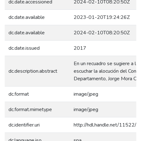
dc.date.accessioned
2024-02-10T08:20:50Z
dc.date.available
2023-01-20T19:24:26Z
dc.date.available
2024-02-10T08:20:50Z
dc.date.issued
2017
En un recuadro se sugiere a la 
dc.description.abstract
escuchar la alocución del Contr
Departamento, Jorge Mora Cal
dc.format
image/jpeg
dc.format.mimetype
image/jpeg
dc.identifier.uri
http://hdl.handle.net/11522/
dc.language.iso
spa