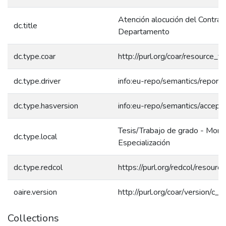
Atención alocución del Contralo
dc.title
Departamento
dc.type.coar
http://purl.org/coar/resource_
dc.type.driver
info:eu-repo/semantics/report
dc.type.hasversion
info:eu-repo/semantics/accept
Tesis/Trabajo de grado - Mono
dc.type.local
Especialización
dc.type.redcol
https://purl.org/redcol/resour
oaire.version
http://purl.org/coar/version/
Collections