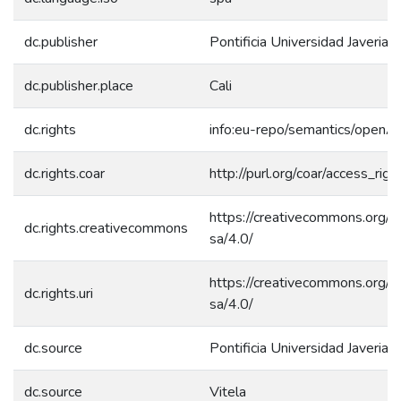
dc.publisher
Pontificia Universidad Javeriana
dc.publisher.place
Cali
dc.rights
info:eu-repo/semantics/openA
dc.rights.coar
http://purl.org/coar/access_rig
https://creativecommons.org/l
dc.rights.creativecommons
sa/4.0/
https://creativecommons.org/l
dc.rights.uri
sa/4.0/
dc.source
Pontificia Universidad Javeriana
dc.source
Vitela