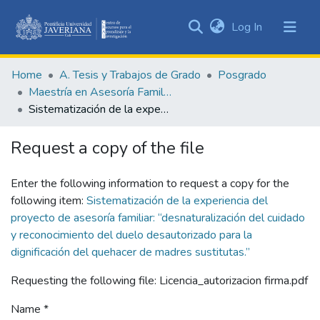
(current)
Log In
Communities
&
Home
A. Tesis y Trabajos de Grado
Posgrado
Collections
Maestría en Asesoría Familiar
All of DSpace
Sistematización de la experiencia del proyecto de asesoría familiar: “desnaturalización del cuidado y reconocimiento del duelo desautorizado para la dignificación del quehacer de madres sustitutas.”
Statistics
Request a copy of the file
Enter the following information to request a copy for the
following item:
Sistematización de la experiencia del
proyecto de asesoría familiar: “desnaturalización del cuidado
y reconocimiento del duelo desautorizado para la
dignificación del quehacer de madres sustitutas.”
Requesting the following file: Licencia_autorizacion firma.pdf
Name *