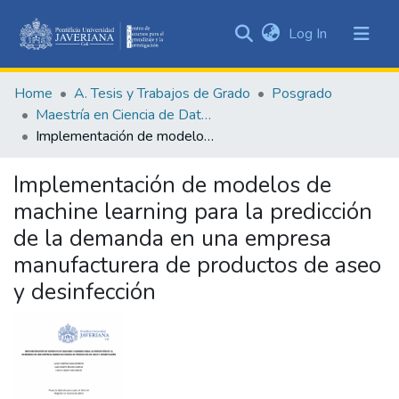
(current)
Log In
Communities
&
Home
A. Tesis y Trabajos de Grado
Posgrado
Collections
Maestría en Ciencia de Datos
All of DSpace
Implementación de modelos de machine learning para la predicción de la demanda en una empresa manufacturera de productos de aseo y desinfección
Statistics
Implementación de modelos de
machine learning para la predicción
de la demanda en una empresa
manufacturera de productos de aseo
y desinfección