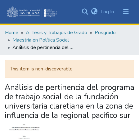
(current)
Log In
Communities
&
Home
A. Tesis y Trabajos de Grado
Posgrado
Collections
Maestría en Política Social
All of DSpace
Análisis de pertinencia del programa de trabajo social de la fundación universitaria claretiana en la zona de influencia de la regional pacífico sur
Statistics
This item is non-discoverable
Análisis de pertinencia del programa
de trabajo social de la fundación
universitaria claretiana en la zona de
influencia de la regional pacífico sur