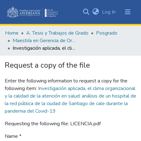
(current)
Log In
Communities
&
Home
A. Tesis y Trabajos de Grado
Posgrado
Collections
Maestría en Gerencia de Organizaciones de Salud
All of DSpace
Investigación aplicada, el clima organizacional y la calidad de la atención en salud: análisis de un hospital de la red pública de la ciudad de Santiago de cale durante la pandemia del Covid-19
Statistics
Request a copy of the file
Enter the following information to request a copy for the
following item:
Investigación aplicada, el clima organizacional
y la calidad de la atención en salud: análisis de un hospital de
la red pública de la ciudad de Santiago de cale durante la
pandemia del Covid-19
Requesting the following file: LICENCIA.pdf
Name *