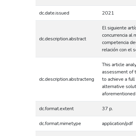
dc.date.issued
2021
El siguiente art
concurrencia al 
dc.description.abstract
competencia des
relación con el 
This article ana
assessment of th
dc.description.abstracteng
to achieve a ful
alternative solu
aforementioned i
dc.format.extent
37 p.
dc.format.mimetype
application/pdf