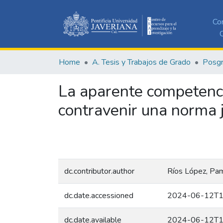
Co
C
Home
A. Tesis y Trabajos de Grado
Posg
La aparente competenci
contravenir una norma j
dc.contributor.author
Ríos López, Pa
dc.date.accessioned
2024-06-12T1
dc.date.available
2024-06-12T1