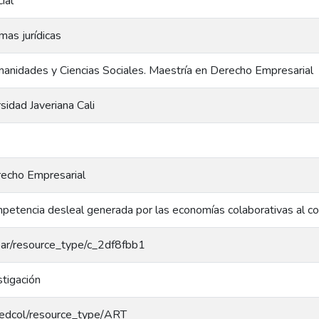
ial
mas jurídicas
anidades y Ciencias Sociales. Maestría en Derecho Empresarial
rsidad Javeriana Cali
recho Empresarial
petencia desleal generada por las economías colaborativas al con
/coar/resource_type/c_2df8fbb1
stigación
g/redcol/resource_type/ART