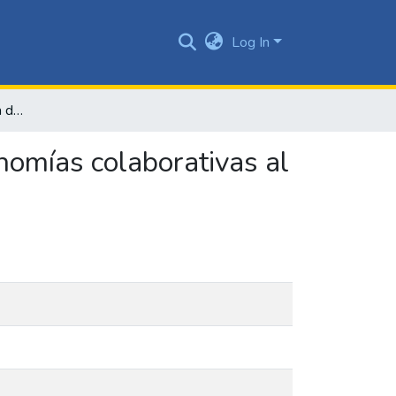
Log In
La aparente competencia desleal generada por las economías colaborativas al contravenir una norma jurídica
nomías colaborativas al