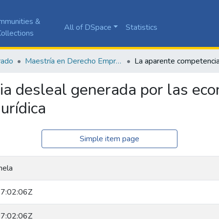
mmunities &
All of DSpace
Statistics
ollections
rado
Maestría en Derecho Empresarial
a desleal generada por las eco
urídica
Simple item page
mela
7:02:06Z
7:02:06Z