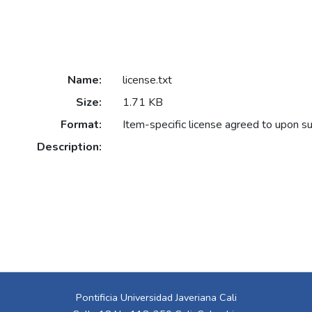
Name:
license.txt
Size:
1.71 KB
Format:
Item-specific license agreed to upon s
Description:
Pontificia Universidad Javeriana Cali