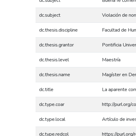
dc.subject
Buena fe comerc
dc.subject
Violación de nor
dc.thesis.discipline
Facultad de Hum
dc.thesis.grantor
Pontificia Unive
dc.thesis.level
Maestría
dc.thesis.name
Magíster en De
dc.title
La aparente com
dc.type.coar
http://purl.org
dc.type.local
Artículo de inve
dc.type.redcol
https://purl.or