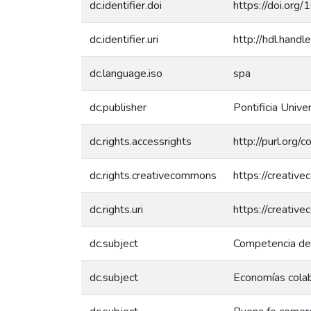
dc.identifier.doi
https://doi.or
dc.identifier.uri
http://hdl.han
dc.language.iso
spa
dc.publisher
Pontificia Unive
dc.rights.accessrights
http://purl.org/
dc.rights.creativecommons
https://creativ
dc.rights.uri
https://creativ
dc.subject
Competencia de
dc.subject
Economías colab