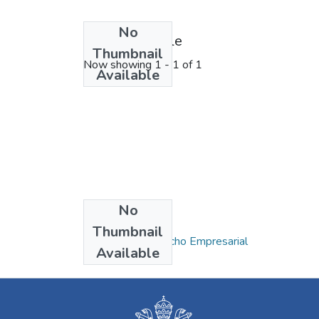
No
License bundle
Thumbnail
Now showing
1 - 1 of 1
Available
No
Collections
Thumbnail
Maestría en Derecho Empresarial
Available