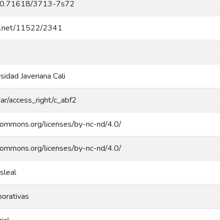
g/10.71618/3713-7s72
dle.net/11522/2341
rsidad Javeriana Cali
coar/access_right/c_abf2
ecommons.org/licenses/by-nc-nd/4.0/
ecommons.org/licenses/by-nc-nd/4.0/
sleal
orativas