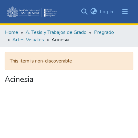
(current)
Log In
Communities
&
Home
A. Tesis y Trabajos de Grado
Pregrado
Collections
Artes Visuales
Acinesia
All of DSpace
This item is non-discoverable
Statistics
Acinesia