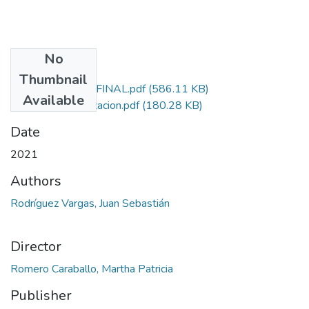
No
Files
Thumbnail
DOCUMENTO FINAL.pdf
(586.11 KB)
Available
Licencia_autorizacion.pdf
(180.28 KB)
Date
2021
Authors
Rodríguez Vargas, Juan Sebastián
Director
Romero Caraballo, Martha Patricia
Publisher