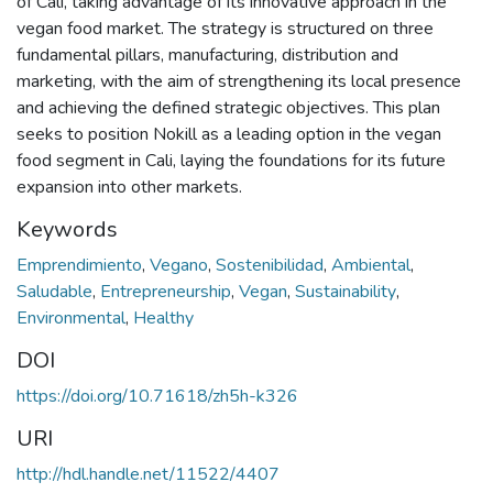
of Cali, taking advantage of its innovative approach in the
vegan food market. The strategy is structured on three
fundamental pillars, manufacturing, distribution and
marketing, with the aim of strengthening its local presence
and achieving the defined strategic objectives. This plan
seeks to position Nokill as a leading option in the vegan
food segment in Cali, laying the foundations for its future
expansion into other markets.
Keywords
Emprendimiento
,
Vegano
,
Sostenibilidad
,
Ambiental
,
Saludable
,
Entrepreneurship
,
Vegan
,
Sustainability
,
Environmental
,
Healthy
DOI
https://doi.org/10.71618/zh5h-k326
URI
http://hdl.handle.net/11522/4407