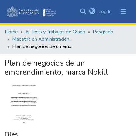
(current)
Log In
Communities
&
Home
A. Tesis y Trabajos de Grado
Posgrado
Collections
Maestría en Administración de Empresas
All of DSpace
Plan de negocios de un emprendimiento, marca Nokill
Statistics
Plan de negocios de un
emprendimiento, marca Nokill
Files