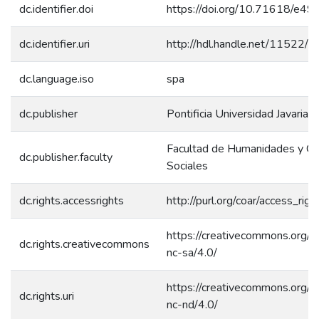
dc.identifier.doi
https://doi.org/10.71618/e4
dc.identifier.uri
http://hdl.handle.net/11522/
dc.language.iso
spa
dc.publisher
Pontificia Universidad Javariana
Facultad de Humanidades y Ci
dc.publisher.faculty
Sociales
dc.rights.accessrights
http://purl.org/coar/access_rig
https://creativecommons.org/l
dc.rights.creativecommons
nc-sa/4.0/
https://creativecommons.org/l
dc.rights.uri
nc-nd/4.0/