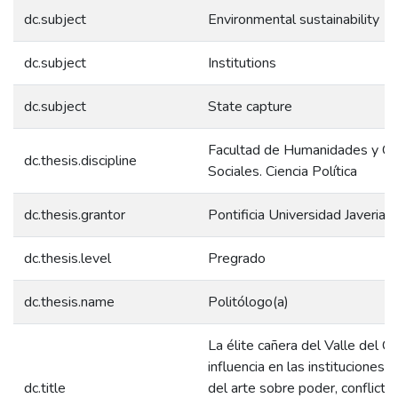
dc.subject
Environmental sustainability
dc.subject
Institutions
dc.subject
State capture
Facultad de Humanidades y Ci
dc.thesis.discipline
Sociales. Ciencia Política
dc.thesis.grantor
Pontificia Universidad Javeriana
dc.thesis.level
Pregrado
dc.thesis.name
Politólogo(a)
La élite cañera del Valle del C
influencia en las instituciones:
dc.title
del arte sobre poder, conflictos