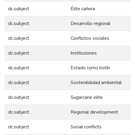
dc.subject
Élite cañera
dc.subject
Desarrollo regional
dc.subject
Conflictos sociales
dc.subject
Instituciones
dc.subject
Estado como botín
dc.subject
Sostenibilidad ambiental
dc.subject
Sugarcane elite
dc.subject
Regional development
dc.subject
Social conflicts