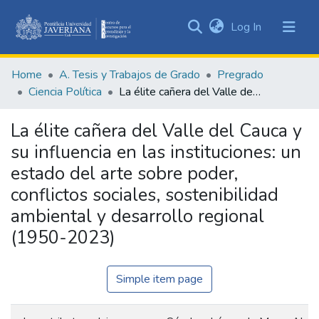
(current)
Log In
Communities
&
Home
A. Tesis y Trabajos de Grado
Pregrado
Collections
Ciencia Política
La élite cañera del Valle del Cauca y su influencia en las instituciones: un estado del arte sobre poder, conflictos sociales, sostenibilidad ambiental y desarrollo regional (1950-2023)
All of DSpace
La élite cañera del Valle del Cauca y
Statistics
su influencia en las instituciones: un
estado del arte sobre poder,
conflictos sociales, sostenibilidad
ambiental y desarrollo regional
(1950-2023)
Simple item page