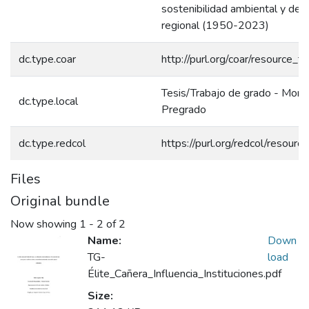
sostenibilidad ambiental y desa
regional (1950-2023)
dc.type.coar
http://purl.org/coar/resource_t
Tesis/Trabajo de grado - Monog
dc.type.local
Pregrado
dc.type.redcol
https://purl.org/redcol/resour
Files
Original bundle
Now showing
1 - 2 of 2
Name:
Down
TG-
load
Élite_Cañera_Influencia_Instituciones.pdf
Size: