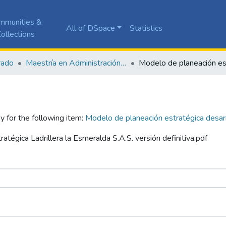
mmunities &
All of DSpace
Statistics
ollections
rado
Maestría en Administración de Empresas
y for the following item:
Modelo de planeación estratégica desarro
atégica Ladrillera la Esmeralda S.A.S. versión definitiva.pdf