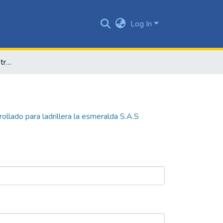
Log In
Modelo de planeación estratégica desarrollado para ladrillera la esmeralda S.A.S
llado para ladrillera la esmeralda S.A.S