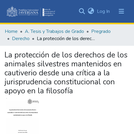
(current)
Log In
Communities
&
Home
A. Tesis y Trabajos de Grado
Pregrado
Collections
Derecho
La protección de los derechos de los animales silvestres mantenidos en cautiverio desde una crítica a la jurisprudencia constitucional con apoyo en la filosofía
All of DSpace
La protección de los derechos de los
Statistics
animales silvestres mantenidos en
cautiverio desde una crítica a la
jurisprudencia constitucional con
apoyo en la filosofía