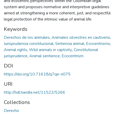
and ecocentric perspectives within the Colombian legal
system and proposes normative and interpretive guidelines
aimed at strengthening a more coherent, just, and respectful
legal protection of the intrinsic value of animal life.
Keywords
Derechos de los animales
,
Animales silvestres en cautiverio
,
Jurisprudencia constitucional
,
Sintiencia animal
,
Ecocentrismo
,
Animal rights
,
Wild animals in captivity
,
Constitutional
jurisprudence
,
Animal sentience
,
Ecocentrism
DOI
https://doi.org/10.71618/q7qe-n075
URI
http://hdl.handle.net/11522/5266
Collections
Derecho