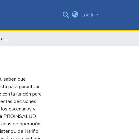
Log In
Proinsalud: la zozobra ante nuevos horizontes
a, saben que
sta para garantizar
con la función para
 estas decisiones
 los escenarios y
inada PROINSALUD
cadas de operación
isterio1 de Nariño,
unió a sus veintidós