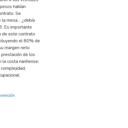
e pesos habían
ontrato. Se
e la mesa… ¿debía
3. Es importante
n de este contrato
stituyendo el 80% de
 su margen neto
 prestación de los
n la costa nariñense;
 complejidad,
upacional.
vención