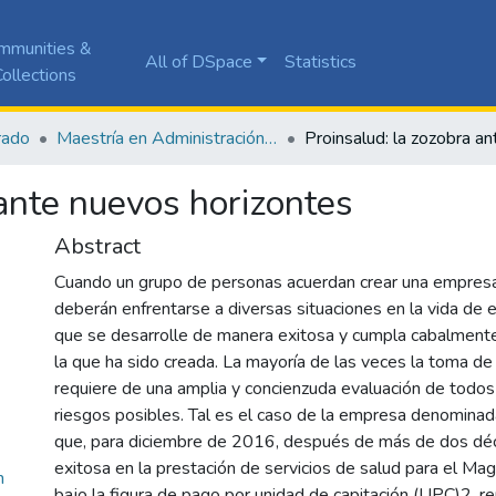
mmunities &
All of DSpace
Statistics
ollections
rado
Maestría en Administración de Empresas
 ante nuevos horizontes
Abstract
Cuando un grupo de personas acuerdan crear una empres
deberán enfrentarse a diversas situaciones en la vida de e
que se desarrolle de manera exitosa y cumpla cabalmente 
la que ha sido creada. La mayoría de las veces la toma de
requiere de una amplia y concienzuda evaluación de todos
riesgos posibles. Tal es el caso de la empresa denom
que, para diciembre de 2016, después de más de dos dé
exitosa en la prestación de servicios de salud para el Mag
n
bajo la figura de pago por unidad de capitación (UPC)2, re