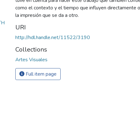
tuve en cuenta para hacer este trabajo que también contie
como el contexto y el tiempo que influyen directamente 
la impresión que se da a otro.
TH
URI
http://hdl.handle.net/11522/3190
Collections
Artes Visuales
Full item page