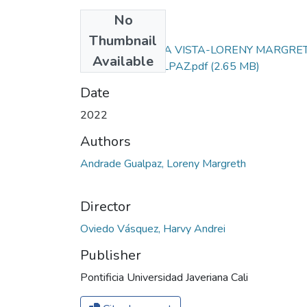
No
Files
Thumbnail
2.0 A PRIMERA VISTA-LORENY MARGRE
Available
ANDRADE GUALPAZ.pdf
(2.65 MB)
Date
2022
Authors
Andrade Gualpaz, Loreny Margreth
Director
Oviedo Vásquez, Harvy Andrei
Publisher
Pontificia Universidad Javeriana Cali