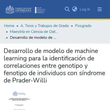
(current)
Log In
Communities
&
Home
A. Tesis y Trabajos de Grado
Posgrado
Collections
Maestría en Ciencia de Datos
All of DSpace
Desarrollo de modelo de machine learning para la identificación de correlaciones entre genotipo y fenotipo de individuos con síndrome de Prader-Willi
Statistics
Desarrollo de modelo de machine
learning para la identificación de
correlaciones entre genotipo y
fenotipo de individuos con síndrome
de Prader-Willi