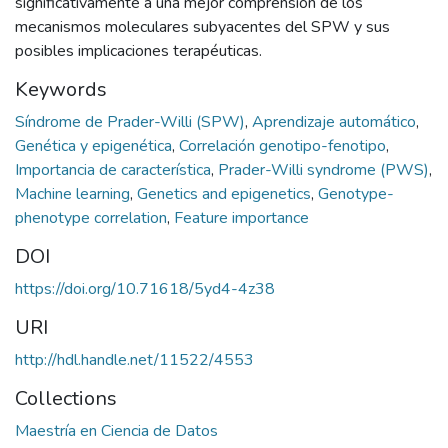
significativamente a una mejor comprensión de los
mecanismos moleculares subyacentes del SPW y sus
posibles implicaciones terapéuticas.
Keywords
Síndrome de Prader-Willi (SPW)
,
Aprendizaje automático
,
Genética y epigenética
,
Correlación genotipo-fenotipo
,
Importancia de característica
,
Prader-Willi syndrome (PWS)
,
Machine learning
,
Genetics and epigenetics
,
Genotype-
phenotype correlation
,
Feature importance
DOI
https://doi.org/10.71618/5yd4-4z38
URI
http://hdl.handle.net/11522/4553
Collections
Maestría en Ciencia de Datos