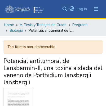
(current)
Log In
Communities
&
Home
A. Tesis y Trabajos de Grado
Pregrado
Collections
Biología
Potencial antitumoral de Lansbermin-II, una toxina aislada del veneno de Porthidium lansbergii lansbergii
All of DSpace
This item is non-discoverable
Statistics
Potencial antitumoral de
Lansbermin-II, una toxina aislada del
veneno de Porthidium lansbergii
lansbergii