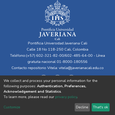
Pontificia Universidad Javeriana Cali
Calle 18 No 118-250 Cali, Colombia
Teléfono:(+57) 602-321-82-00/602-485-64-00 - Línea
gratuita nacional 01-8000-180556
Contacto repositorio Vitela:
vitela@javerianacali.edu.co
We collect and process your personal information for the
following purposes:
Authentication, Preferences,
Acknowledgement and Statistics
.
To learn more, please read our
privacy policy
.
Cookie
Privacy
End User
Send
Customize
Decline
That's ok
settings
policy
Agreement
Feedback