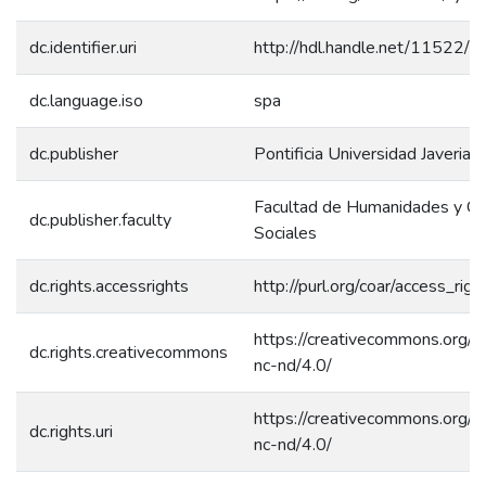
dc.identifier.uri
http://hdl.handle.net/11522/
dc.language.iso
spa
dc.publisher
Pontificia Universidad Javeriana
Facultad de Humanidades y Ci
dc.publisher.faculty
Sociales
dc.rights.accessrights
http://purl.org/coar/access_rig
https://creativecommons.org/l
dc.rights.creativecommons
nc-nd/4.0/
https://creativecommons.org/l
dc.rights.uri
nc-nd/4.0/