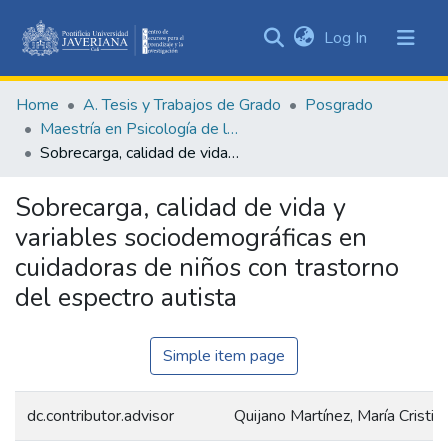
(current)
Log In
Communities
&
Home
A. Tesis y Trabajos de Grado
Posgrado
Collections
Maestría en Psicología de la Salud
All of DSpace
Sobrecarga, calidad de vida y variables sociodemográficas en cuidadoras de niños con trastorno del espectro autista
Statistics
Sobrecarga, calidad de vida y
variables sociodemográficas en
cuidadoras de niños con trastorno
del espectro autista
Simple item page
dc.contributor.advisor
Quijano Martínez, María Cristin