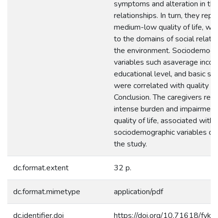
symptoms and alteration in thei
relationships. In turn, they rep
medium-low quality of life, wit
to the domains of social relati
the environment. Sociodemogr
variables such asaverage inco
educational level, and basic se
were correlated with quality of 
Conclusion. The caregivers rep
intense burden and impairment 
quality of life, associated with 
sociodemographic variables des
the study.
dc.format.extent
32 p.
dc.format.mimetype
application/pdf
dc.identifier.doi
https://doi.org/10.71618/fyk