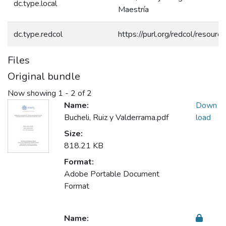
dc.type.local
Maestría
dc.type.redcol
https://purl.org/redcol/resour
Files
Original bundle
Now showing
1 - 2 of 2
Name:
Down
Bucheli, Ruiz y Valderrama.pdf
load
Size:
818.21 KB
Format:
Adobe Portable Document
Format
Name: