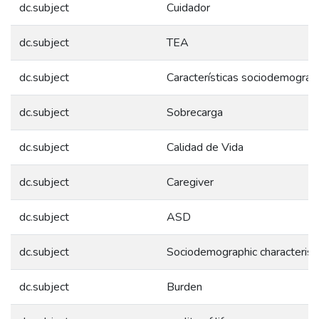
dc.subject
Cuidador
dc.subject
TEA
dc.subject
Características sociodemográfi
dc.subject
Sobrecarga
dc.subject
Calidad de Vida
dc.subject
Caregiver
dc.subject
ASD
dc.subject
Sociodemographic characterist
dc.subject
Burden