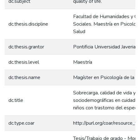
dc.subject
quality of life.
Facultad de Humanidades y Ci
dc.thesis.discipline
Sociales. Maestría en Psicologí
Salud
dc.thesis.grantor
Pontificia Universidad Javeriana
dc.thesis.level
Maestría
dc.thesis.name
Magíster en Psicología de la S
Sobrecarga, calidad de vida y v
dc.title
sociodemográficas en cuidado
niños con trastorno del espectr
dc.type.coar
http://purl.org/coar/resource_t
Tesis/Trabajo de grado - Monog