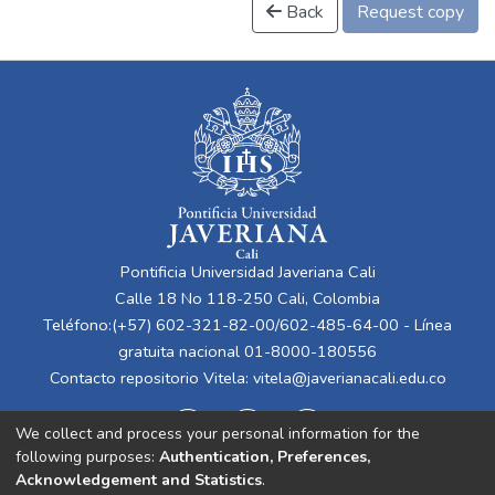
Back
Request copy
Pontificia Universidad Javeriana Cali
Calle 18 No 118-250 Cali, Colombia
Teléfono:(+57) 602-321-82-00/602-485-64-00 - Línea
gratuita nacional 01-8000-180556
Contacto repositorio Vitela:
vitela@javerianacali.edu.co
We collect and process your personal information for the
following purposes:
Authentication, Preferences,
Acknowledgement and Statistics
.