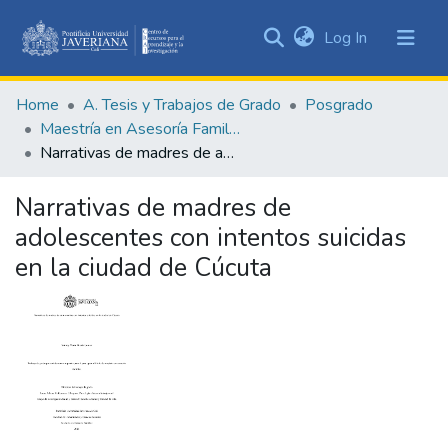
(current)
Log In
Communities
&
Home
A. Tesis y Trabajos de Grado
Posgrado
Collections
Maestría en Asesoría Familiar
All of DSpace
Narrativas de madres de adolescentes con intentos suicidas en la ciudad de Cúcuta
Statistics
Narrativas de madres de
adolescentes con intentos suicidas
en la ciudad de Cúcuta