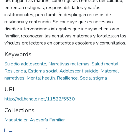
del hogar. Las madres, como figuras centrales del cuidado,
enfrentan estigmas, responsabilidades y vacíos
institucionales, pero también despliegan recursos de
resiliencia y contención. Se concluye que es necesario
diseñar intervenciones integrales que incluyan el entorno
familiar, reconozcan las narrativas maternas y fortalezcan los
vínculos protectores en contextos escolares y comunitarios.
Keywords
Suicidio adolescente
,
Narrativas maternas
,
Salud mental
,
Resiliencia
,
Estigma social
,
Adolescent suicide
,
Maternal
narratives
,
Mental health
,
Resilience
,
Social stigma
URI
http://hdl.handle.net/11522/5530
Collections
Maestría en Asesoría Familiar