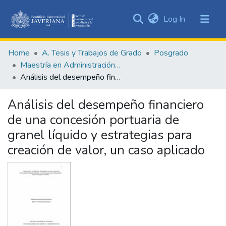
(current)
Log In
Communities
&
Home
A. Tesis y Trabajos de Grado
Posgrado
Collections
Maestría en Administración de Empresas
All of DSpace
Análisis del desempeño financiero de una concesión portuaria de granel líquido y estrategias para creación de valor, un caso aplicado
Statistics
Análisis del desempeño financiero
de una concesión portuaria de
granel líquido y estrategias para
creación de valor, un caso aplicado