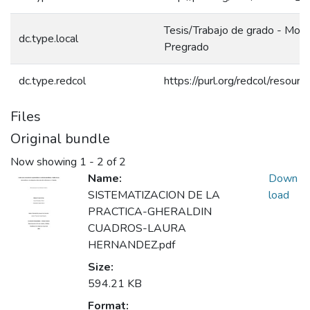
Tesis/Trabajo de grado - Mono
dc.type.local
Pregrado
dc.type.redcol
https://purl.org/redcol/resour
Files
Original bundle
Now showing
1 - 2 of 2
Name:
Down
SISTEMATIZACION DE LA
load
PRACTICA-GHERALDIN
CUADROS-LAURA
HERNANDEZ.pdf
Size:
594.21 KB
Format: