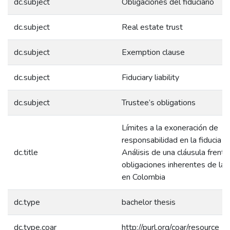
dc.subject
Obligaciones del fiduciario
dc.subject
Real estate trust
dc.subject
Exemption clause
dc.subject
Fiduciary liability
dc.subject
Trustee’s obligations
Límites a la exoneración de
responsabilidad en la fiducia in
dc.title
Análisis de una cláusula frente
obligaciones inherentes de las 
en Colombia
dc.type
bachelor thesis
dc.type.coar
http://purl.org/coar/resource_