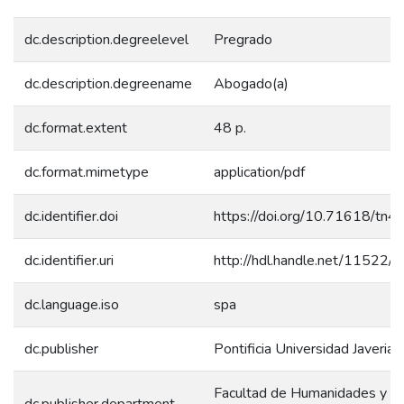
dc.description.degreelevel
Pregrado
dc.description.degreename
Abogado(a)
dc.format.extent
48 p.
dc.format.mimetype
application/pdf
dc.identifier.doi
https://doi.org/10.71618/tn4
dc.identifier.uri
http://hdl.handle.net/11522/
dc.language.iso
spa
dc.publisher
Pontificia Universidad Javerian
Facultad de Humanidades y Ci
dc.publisher.department