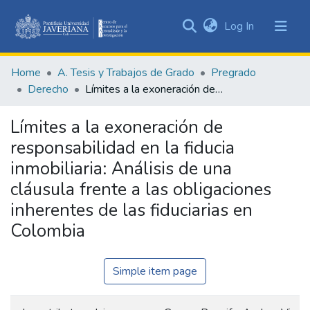
(current)
Log In
Communities
&
Home
A. Tesis y Trabajos de Grado
Pregrado
Collections
Derecho
Límites a la exoneración de responsabilidad en la fiducia inmobiliaria: Análisis de una cláusula frente a las obligaciones inherentes de las fiduciarias en Colombia
All of DSpace
Límites a la exoneración de
Statistics
responsabilidad en la fiducia
inmobiliaria: Análisis de una
cláusula frente a las obligaciones
inherentes de las fiduciarias en
Colombia
Simple item page