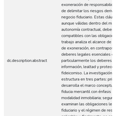
exoneración de responsabilidad
de delimitar los riesgos deriv
negocio fiduciario. Estas cláusu
aunque válidas dentro del mar
autonomía contractual, deben 
compatibles con las obligacion
trabajo analiza el alcance de u
de exoneración, en contraposic
deberes legales esenciales del 
dc.description.abstract
particularmente los deberes de
información, lealtad y protecci
fideicomiso. La investigación s
estructura en tres partes: prim
desarrolla el marco conceptual
fiducia mercantil con énfasis e
modalidad inmobiliaria; segund
examinan las obligaciones lega
fiduciario y el régimen de resp