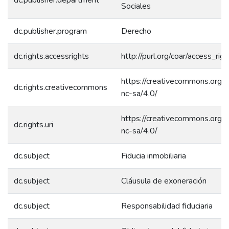
Sociales
dc.publisher.program
Derecho
dc.rights.accessrights
http://purl.org/coar/access_rig
https://creativecommons.org/l
dc.rights.creativecommons
nc-sa/4.0/
https://creativecommons.org/l
dc.rights.uri
nc-sa/4.0/
dc.subject
Fiducia inmobiliaria
dc.subject
Cláusula de exoneración
dc.subject
Responsabilidad fiduciaria