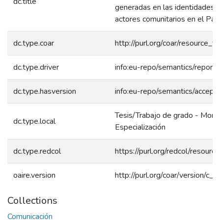
dc.title
generadas en las identidades é
actores comunitarios en el Pac
dc.type.coar
http://purl.org/coar/resource_
dc.type.driver
info:eu-repo/semantics/report
dc.type.hasversion
info:eu-repo/semantics/accept
Tesis/Trabajo de grado - Mono
dc.type.local
Especialización
dc.type.redcol
https://purl.org/redcol/resour
oaire.version
http://purl.org/coar/version/
Collections
Comunicación