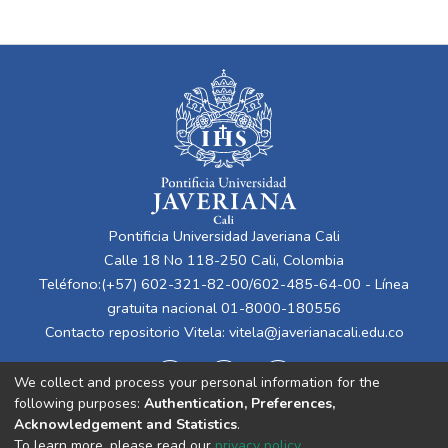
Pontificia Universidad Javeriana Cali
Calle 18 No 118-250 Cali, Colombia
Teléfono:(+57) 602-321-82-00/602-485-64-00 - Línea
gratuita nacional 01-8000-180556
Contacto repositorio Vitela:
vitela@javerianacali.edu.co
We collect and process your personal information for the
following purposes:
Authentication, Preferences,
Acknowledgement and Statistics
.
To learn more, please read our
privacy policy
.