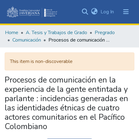
(current)
Log In
Communities
&
Home
A. Tesis y Trabajos de Grado
Pregrado
Collections
Comunicación
Procesos de comunicación en la experiencia de la gente entintada y parlante : incidencias generadas en las identidades étnicas de cuatro actores comunitarios en el Pacífico Colombiano
All of DSpace
This item is non-discoverable
Statistics
Procesos de comunicación en la
experiencia de la gente entintada y
parlante : incidencias generadas en
las identidades étnicas de cuatro
actores comunitarios en el Pacífico
Colombiano