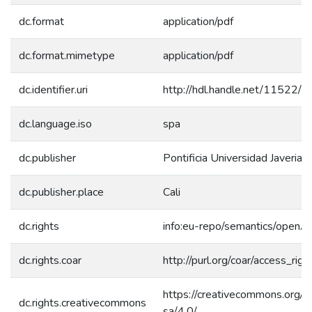
dc.format
application/pdf
dc.format.mimetype
application/pdf
dc.identifier.uri
http://hdl.handle.net/11522/
dc.language.iso
spa
dc.publisher
Pontificia Universidad Javeriana
dc.publisher.place
Cali
dc.rights
info:eu-repo/semantics/openA
dc.rights.coar
http://purl.org/coar/access_rig
https://creativecommons.org/l
dc.rights.creativecommons
sa/4.0/