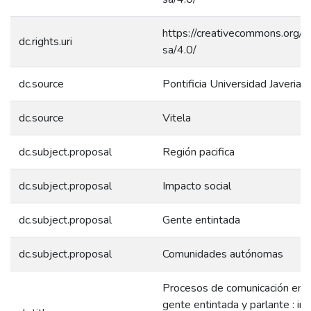
https://creativecommons.org/l
dc.rights.uri
sa/4.0/
dc.source
Pontificia Universidad Javeriana
dc.source
Vitela
dc.subject.proposal
Región pacifica
dc.subject.proposal
Impacto social
dc.subject.proposal
Gente entintada
dc.subject.proposal
Comunidades autónomas
Procesos de comunicación en la
gente entintada y parlante : inc