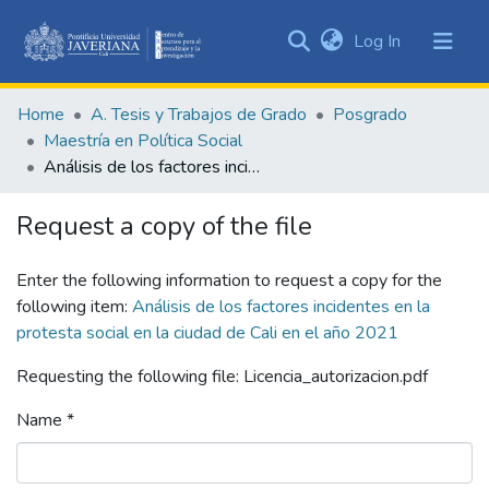
(current)
Log In
Communities
&
Home
A. Tesis y Trabajos de Grado
Posgrado
Collections
Maestría en Política Social
All of DSpace
Análisis de los factores incidentes en la protesta social en la ciudad de Cali en el año 2021
Statistics
Request a copy of the file
Enter the following information to request a copy for the
following item:
Análisis de los factores incidentes en la
protesta social en la ciudad de Cali en el año 2021
Requesting the following file: Licencia_autorizacion.pdf
Name *