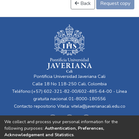
Back
Request copy
Pontificia Universidad Javeriana Cali
Calle 18 No 118-250 Cali, Colombia
Teléfono:(+57) 602-321-82-00/602-485-64-00 - Línea
gratuita nacional 01-8000-180556
Contacto repositorio Vitela:
vitela@javerianacali.edu.co
We collect and process your personal information for the
following purposes:
Authentication, Preferences,
Acknowledgement and Statistics
.