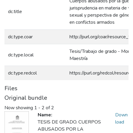
Cuerpos abusados por la guerra
jurisprudencia en materia de vi
dc.title
sexual y perspectiva de género
en conflictos armados
dc.type.coar
http://purl.org/coar/resource_t
Tesis/Trabajo de grado - Monog
dc.type.local
Maestría
dc.type.redcol
https://purl.org/redcol/resour
Files
Original bundle
Now showing
1 - 2 of 2
Name:
Down
TESIS DE GRADO. CUERPOS
load
ABUSADOS POR LA