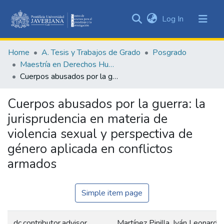
(current)
Log In
Communities
&
Home
A. Tesis y Trabajos de Grado
Posgrado
Collections
Maestría en Derechos Humanos y Cultura de Paz
All of DSpace
Cuerpos abusados por la guerra: la jurisprudencia en materia de violencia sexual y perspectiva de género aplicada en conflictos armados
Statistics
Cuerpos abusados por la guerra: la
jurisprudencia en materia de
violencia sexual y perspectiva de
género aplicada en conflictos
armados
Simple item page
dc.contributor.advisor
Martínez Pinilla, Iván Leonardo