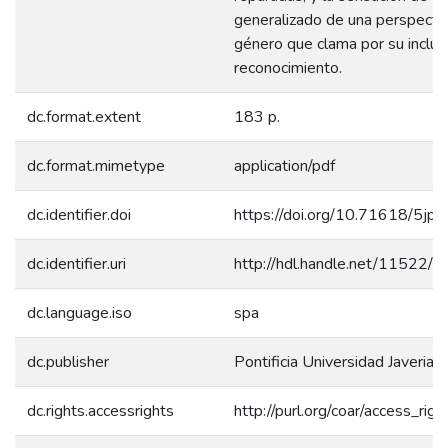
generalizado de una perspecti
género que clama por su inclus
reconocimiento.
dc.format.extent
183 p.
dc.format.mimetype
application/pdf
dc.identifier.doi
https://doi.org/10.71618/5jp
dc.identifier.uri
http://hdl.handle.net/11522/
dc.language.iso
spa
dc.publisher
Pontificia Universidad Javeriana
dc.rights.accessrights
http://purl.org/coar/access_rig