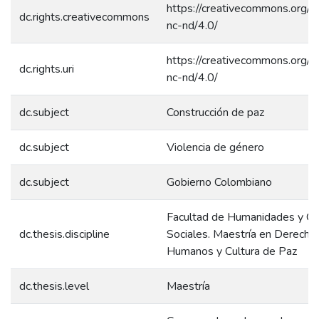
https://creativecommons.org/l
dc.rights.creativecommons
nc-nd/4.0/
https://creativecommons.org/l
dc.rights.uri
nc-nd/4.0/
dc.subject
Construcción de paz
dc.subject
Violencia de género
dc.subject
Gobierno Colombiano
Facultad de Humanidades y Ci
dc.thesis.discipline
Sociales. Maestría en Derecho
Humanos y Cultura de Paz
dc.thesis.level
Maestría