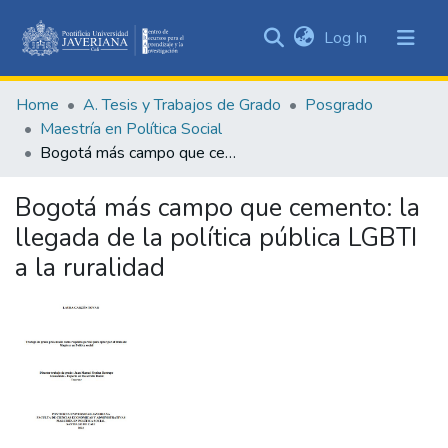
(current)
Log In
Communities
&
Home
A. Tesis y Trabajos de Grado
Posgrado
Collections
Maestría en Política Social
All of DSpace
Bogotá más campo que cemento: la llegada de la política pública LGBTI a la ruralidad
Statistics
Bogotá más campo que cemento: la
llegada de la política pública LGBTI
a la ruralidad