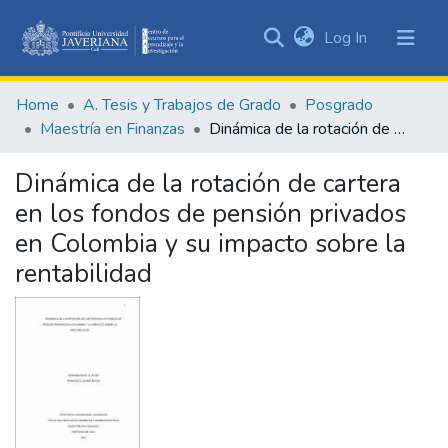
(current)
Log In
Communities
&
Home
A. Tesis y Trabajos de Grado
Posgrado
Collections
Maestría en Finanzas
Dinámica de la rotación de cartera en los fondos de pensión privados en Colombia y su impacto sobre la rentabilidad
All of DSpace
Dinámica de la rotación de cartera
Statistics
en los fondos de pensión privados
en Colombia y su impacto sobre la
rentabilidad