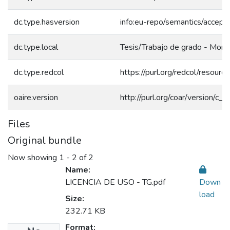
dc.type.hasversion
info:eu-repo/semantics/accept
dc.type.local
Tesis/Trabajo de grado - Monog
dc.type.redcol
https://purl.org/redcol/resour
oaire.version
http://purl.org/coar/version/
Files
Original bundle
Now showing
1 - 2 of 2
Name:
LICENCIA DE USO - TG.pdf
Down
load
Size:
232.71 KB
Format: