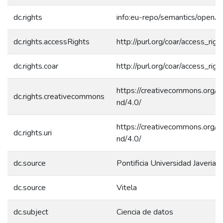
dc.rights
info:eu-repo/semantics/openA
dc.rights.accessRights
http://purl.org/coar/access_rig
dc.rights.coar
http://purl.org/coar/access_rig
https://creativecommons.org/l
dc.rights.creativecommons
nd/4.0/
https://creativecommons.org/l
dc.rights.uri
nd/4.0/
dc.source
Pontificia Universidad Javeriana
dc.source
Vitela
dc.subject
Ciencia de datos