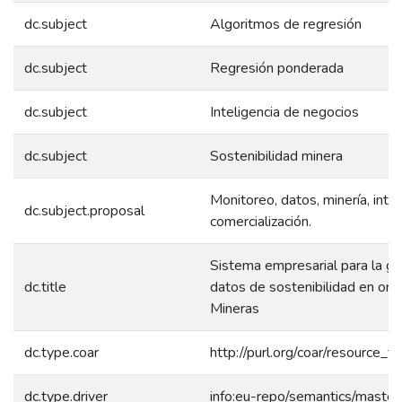
dc.subject
Algoritmos de regresión
dc.subject
Regresión ponderada
dc.subject
Inteligencia de negocios
dc.subject
Sostenibilidad minera
Monitoreo, datos, minería, intelig
dc.subject.proposal
comercialización.
Sistema empresarial para la ges
dc.title
datos de sostenibilidad en org
Mineras
dc.type.coar
http://purl.org/coar/resource_t
dc.type.driver
info:eu-repo/semantics/master