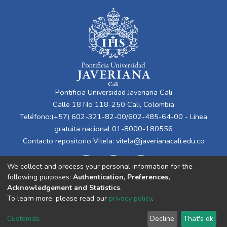
Pontificia Universidad Javeriana Cali
Calle 18 No 118-250 Cali, Colombia
Teléfono:(+57) 602-321-82-00/602-485-64-00 - Línea
gratuita nacional 01-8000-180556
Contacto repositorio Vitela:
vitela@javerianacali.edu.co
We collect and process your personal information for the
following purposes:
Authentication, Preferences,
Acknowledgement and Statistics
.
To learn more, please read our
privacy policy
.
Cookie
Privacy
End User
Send
Customize
Decline
That's ok
settings
policy
Agreement
Feedback