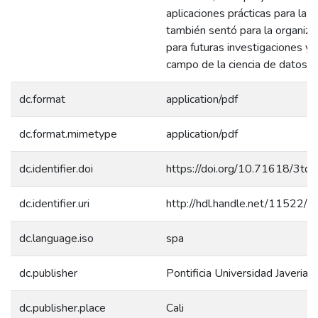
aplicaciones prácticas para la
también sentó para la organiza
para futuras investigaciones y 
campo de la ciencia de datos.
dc.format
application/pdf
dc.format.mimetype
application/pdf
dc.identifier.doi
https://doi.org/10.71618/3td
dc.identifier.uri
http://hdl.handle.net/11522/
dc.language.iso
spa
dc.publisher
Pontificia Universidad Javeriana
dc.publisher.place
Cali