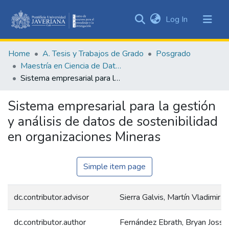
(current)
Log In
Communities
&
Home
A. Tesis y Trabajos de Grado
Posgrado
Collections
Maestría en Ciencia de Datos
All of DSpace
Sistema empresarial para la gestión y análisis de datos de sostenibilidad en organizaciones Mineras
Statistics
Sistema empresarial para la gestión
y análisis de datos de sostenibilidad
en organizaciones Mineras
Simple item page
dc.contributor.advisor
Sierra Galvis, Martín Vladimir 
dc.contributor.author
Fernández Ebrath, Bryan Josse