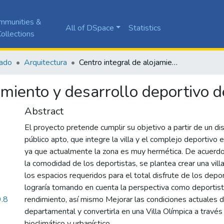
mmunities &
All of DSpace
Statistics
ollections
ado
Arquitectura
Centro integral de alojamiento y desarrollo deportivo de alto rendimiento
amiento y desarrollo deportivo d
Abstract
El proyecto pretende cumplir su objetivo a partir de un d
público apto, que integre la villa y el complejo deportivo e
ya que actualmente la zona es muy hermética. De acuerdo
la comodidad de los deportistas, se plantea crear una vil
los espacios requeridos para el total disfrute de los depor
lograría tomando en cuenta la perspectiva como deportist
.8
rendimiento, así mismo Mejorar las condiciones actuales de
departamental y convertirla en una Villa Olímpica a través
bioclimático y urbanístico.