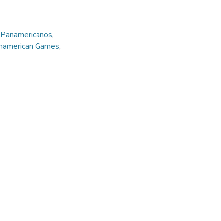
 Panamericanos
,
namerican Games
,