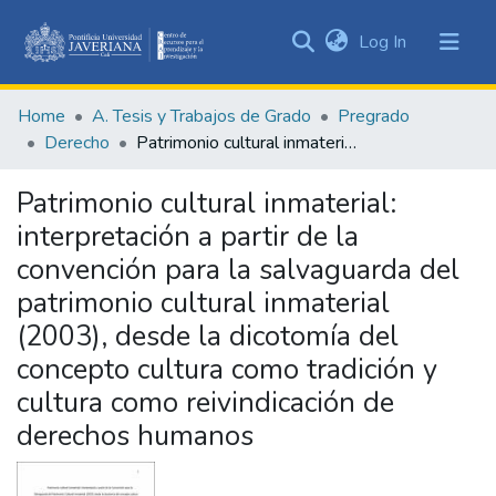
(current)
Log In
Communities
&
Home
A. Tesis y Trabajos de Grado
Pregrado
Collections
Derecho
Patrimonio cultural inmaterial: interpretación a partir de la convención para la salvaguarda del patrimonio cultural inmaterial (2003), desde la dicotomía del concepto cultura como tradición y cultura como reivindicación de derechos humanos
All of DSpace
Patrimonio cultural inmaterial:
Statistics
interpretación a partir de la
convención para la salvaguarda del
patrimonio cultural inmaterial
(2003), desde la dicotomía del
concepto cultura como tradición y
cultura como reivindicación de
derechos humanos